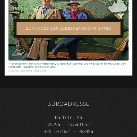
ZUM VIDEO DER LÜBECKER NACHRICHTEN
BÜROADRESSE
Dorfstr. 26
23795 Traventhal
+49 (0)4551 - 968925